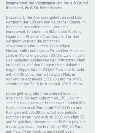
kommentiert der Vorsitzende von Haus & Grund
Rheinland, Prof. Dr. Peter Rasche.
Düsseldorf. Die Abwassergebühren sind beim
Vergleich der 100 größten deutschen Städte im
Rheinland besonders hoch. „Von den
bundesweit 10 teuersten Städten im Ranking
liegen 5 im Rheinland“, so Rasche. Für den
Vergleich wurden die jährlichen
Abwassergebühren einer vierköpfigen
Musterfamilie untersucht. Ein solcher Haushalt
zahlt in Mönchengladbach 837,08 Euro im Jahr.
Das bedeutet bundesweit den drittletzten Platz
im Ranking. Auf den Rängen direkt dahinter
folgen Wuppertal mit 833,83 Euro und Krefeld
mit 754,06 Euro. Den achtletzten Platz im
Ranking belegt Moers (731,70 Euro im Jahr),
zehntteuerste Stadt ist Bonn mit 705,71 Euro.
Dabei gibt es große Preisunterschiede im
Rheinland. So liegt Köln mit 401,30 Euro im
Jahr für das Abwasser bundesweit im Mittelfeld.
Dort landen auch Düren mit 465,33 Euro und
Ratingen mit 505,09 Euro. Schade jedoch:
Ratingen ist im Vergleich zu 2008 von Platz 32
auf 51 gefallen, Abwasser um 95 Euro pro Jahr
teurer geworden. Aachen ist mit 592,83 Euro
auf Platz 74 im Ranking auch nicht eben