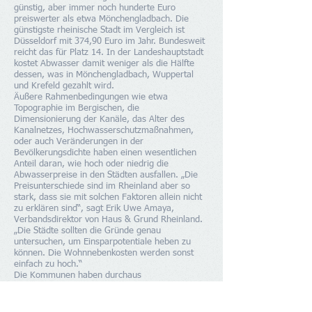
günstig, aber immer noch hunderte Euro
preiswerter als etwa Mönchengladbach. Die
günstigste rheinische Stadt im Vergleich ist
Düsseldorf mit 374,90 Euro im Jahr. Bundesweit
reicht das für Platz 14. In der Landeshauptstadt
kostet Abwasser damit weniger als die Hälfte
dessen, was in Mönchengladbach, Wuppertal
und Krefeld gezahlt wird.
Äußere Rahmenbedingungen wie etwa
Topographie im Bergischen, die
Dimensionierung der Kanäle, das Alter des
Kanalnetzes, Hochwasserschutzmaßnahmen,
oder auch Veränderungen in der
Bevölkerungsdichte haben einen wesentlichen
Anteil daran, wie hoch oder niedrig die
Abwasserpreise in den Städten ausfallen. „Die
Preisunterschiede sind im Rheinland aber so
stark, dass sie mit solchen Faktoren allein nicht
zu erklären sind“, sagt Erik Uwe Amaya,
Verbandsdirektor von Haus & Grund Rheinland.
„Die Städte sollten die Gründe genau
untersuchen, um Einsparpotentiale heben zu
können. Die Wohnnebenkosten werden sonst
einfach zu hoch.“
Die Kommunen haben durchaus
Gestaltungsspielräume: Das belegen die teils
erheblichen Veränderungen
der Gebühren im Vergleich zur vorigen