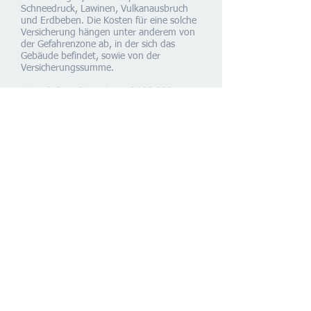
Schneedruck, Lawinen, Vulkanausbruch
und Erdbeben. Die Kosten für eine solche
Versicherung hängen unter anderem von
der Gefahrenzone ab, in der sich das
Gebäude befindet, sowie von der
Versicherungssumme.
Haus & Grund ist mit rund 900.000
Mitgliedern der mit Abstand größte
Vertreter der privaten Haus-, Wohnungs-
und Grundeigentümer in Deutschland.
Den Zentralverband mit Sitz in Berlin
tragen 22 Landesverbände und 867
Ortsvereine. Die privaten
Immobilieneigentümer verfügen über
80,6 Prozent aller Wohnungen in
Deutschland. Sie bieten 66 Prozent der
Mietwohnungen und knapp 30 Prozent
aller Sozialwohnungen an. Sie stehen
zudem für 76 Prozent des Neubaus von
Mehrfamilienhäusern.
‹‹ alle Meldungen