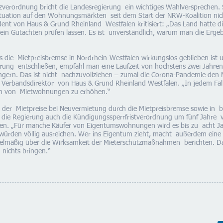
zverordnung bricht die Landesregierung ein wichtiges Wahlversprechen. 
Situation auf den Wohnungsmärkten seit dem Start der NRW-Koalition nich
ent von Haus & Grund Rheinland Westfalen kritisiert: „Das Land hatte 
n Gutachten prüfen lassen. Es ist unverständlich, warum man die Ergeb
ass die Mietpreisbremse in Nordrhein-Westfalen wirkungslos geblieben ist
ührung entschließen, empfahl man eine Laufzeit von höchstens zwei Jahre
ängern. Das ist nicht nachzuvollziehen – zumal die Corona-Pandemie den 
, Verbandsdirektor von Haus & Grund Rheinland Westfalen. „In jedem Fal
ten von Mietwohnungen zu erhöhen.“
 der Mietpreise bei Neuvermietung durch die Mietpreisbremse sowie in 
die Regierung auch die Kündigungssperrfristverordnung um fünf Jahre ve
en. „Für manche Käufer von Eigentumswohnungen wird es bis zu acht Jahr
 würden völlig ausreichen. Wer ins Eigentum zieht, macht außerdem ein
egelmäßig über die Wirksamkeit der Mieterschutzmaßnahmen berichten. D
nichts bringen.“