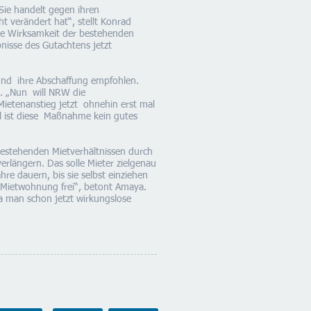
Sie handelt gegen ihren
t verändert hat“, stellt Konrad
die Wirksamkeit der bestehenden
nisse des Gutachtens jetzt
 und ihre Abschaffung empfohlen.
n. „Nun will NRW die
Mietenanstieg jetzt ohnehin erst mal
l ist diese Maßnahme kein gutes
bestehenden Mietverhältnissen durch
rlängern. Das solle Mieter zielgenau
e dauern, bis sie selbst einziehen
e Mietwohnung frei“, betont Amaya.
a man schon jetzt wirkungslose