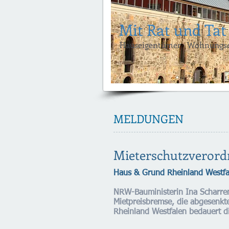
Mit Rat und Tat
Hauseigentümer · Wohnungsei
MELDUNGEN
Mieterschutzverord
Haus & Grund Rheinland Westfal
NRW-Bauministerin Ina Scharren
Mietpreisbremse, die abgesenkt
Rheinland Westfalen bedauert d