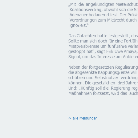
„Mit der angekündigten Mieterschut
Koalitionsvertrag, obwohl sich die 
Adenauer bedauernd fest. Der Präsid
Verordnungen zum Mietrecht durch ei
ignoriert.“
Das Gutachten hatte festgestellt, d
Sollte man sich doch für eine Fortf
Mietpreisbremse um fünf Jahre verl
gestoppt hat“, sagt Erik Uwe Amaya
Signal, um das Interesse am Anbie
Neben der fortgesetzten Regulierung
die abgesenkte Kappungsgrenze will 
schützen und Selbstnutzer verdräng
können. Die gesetzlichen drei Jahre
Und: „Künftig soll die Regierung r
Maßnahmen fortsetzt, wird das auch 
‹‹ alle Meldungen