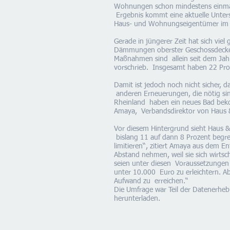
Wohnungen schon mindestens einmal 
Ergebnis kommt eine aktuelle Unters
Haus- und Wohnungseigentümer im R
Gerade in jüngerer Zeit hat sich vi
Dämmungen oberster Geschossdecken
Maßnahmen sind allein seit dem Jahr
vorschrieb. Insgesamt haben 22 Pr
Damit ist jedoch noch nicht sicher, 
anderen Erneuerungen, die nötig s
Rheinland haben ein neues Bad bekom
Amaya, Verbandsdirektor von Haus &
Vor diesem Hintergrund sieht Haus 
bislang 11 auf dann 8 Prozent begr
limitieren“, zitiert Amaya aus dem E
Abstand nehmen, weil sie sich wirtsc
seien unter diesen Voraussetzungen 
unter 10.000 Euro zu erleichtern. A
Aufwand zu erreichen.“
Die Umfrage war Teil der Datenerhe
herunterladen.