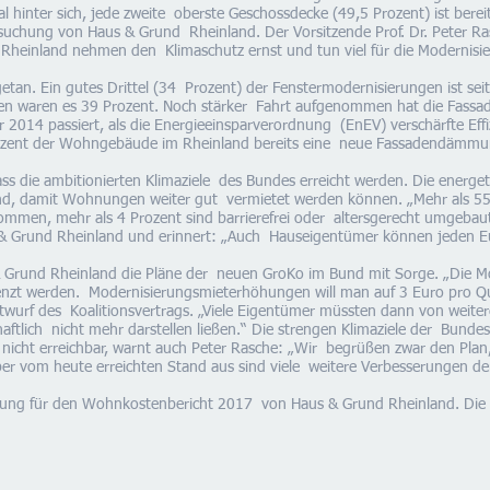
hinter sich, jede zweite oberste Geschossdecke (49,5 Prozent) ist ber
uchung von Haus & Grund Rheinland. Der Vorsitzende Prof. Dr. Peter Ra
heinland nehmen den Klimaschutz ernst und tun viel für die Modernisie
el getan. Ein gutes Drittel (34 Prozent) der Fenstermodernisierungen ist 
 waren es 39 Prozent. Noch stärker Fahrt aufgenommen hat die Fass
 2014 passiert, als die Energieeinsparverordnung (EnEV) verschärfte Eff
ozent der Wohngebäude im Rheinland bereits eine neue Fassadendämmu
dass die ambitionierten Klimaziele des Bundes erreicht werden. Die energe
ind, damit Wohnungen weiter gut vermietet werden können. „Mehr als 
men, mehr als 4 Prozent sind barrierefrei oder altersgerecht umgebaut
 Grund Rheinland und erinnert: „Auch Hauseigentümer können jeden E
& Grund Rheinland die Pläne der neuen GroKo im Bund mit Sorge. „Die M
enzt werden. Modernisierungsmieterhöhungen will man auf 3 Euro pro Q
ntwurf des Koalitionsvertrags. „Viele Eigentümer müssten dann von wei
haftlich nicht mehr darstellen ließen.“ Die strengen Klimaziele der Bund
nicht erreichbar, warnt auch Peter Rasche: „Wir begrüßen zwar den Plan
ber vom heute erreichten Stand aus sind viele weitere Verbesserungen d
bung für den Wohnkostenbericht 2017 von Haus & Grund Rheinland. Die