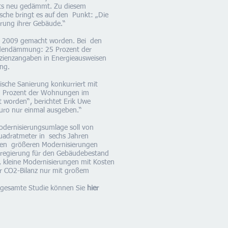
eits neu gedämmt. Zu diesem
sche bringt es auf den Punkt: „Die
rung ihrer Gebäude.“
seit 2009 gemacht worden. Bei den
adendämmung: 25 Prozent der
izienzangaben in Energieausweisen
ng.
tische Sanierung konkurriert mit
55 Prozent der Wohnungen im
 worden“, berichtet Erik Uwe
uro nur einmal ausgeben.“
odernisierungsumlage soll von
uadratmeter in sechs Jahren
teren größeren Modernisierungen
esregierung für den Gebäudebestand
, kleine Modernisierungen mit Kosten
er CO2-Bilanz nur mit großem
 gesamte Studie können Sie
hier