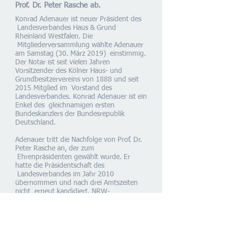
Prof. Dr. Peter Rasche ab.
Konrad Adenauer ist neuer Präsident des
Landesverbandes Haus & Grund
Rheinland Westfalen. Die
Mitgliederversammlung wählte Adenauer
am Samstag (30. März 2019) einstimmig.
Der Notar ist seit vielen Jahren
Vorsitzender des Kölner Haus- und
Grundbesitzervereins von 1888 und seit
2015 Mitglied im Vorstand des
Landesverbandes. Konrad Adenauer ist ein
Enkel des gleichnamigen ersten
Bundeskanzlers der Bundesrepublik
Deutschland.
Adenauer tritt die Nachfolge von Prof. Dr.
Peter Rasche an, der zum
Ehrenpräsidenten gewählt wurde. Er
hatte die Präsidentschaft des
Landesverbandes im Jahr 2010
übernommen und nach drei Amtszeiten
nicht erneut kandidiert. NRW-
Ministerpräsident Armin Laschet bedankte
sich in einer Videobotschaft bei Peter
Rasche für die gute Zusammenarbeit und
wünschte Konrad Adenauer alles Gute für